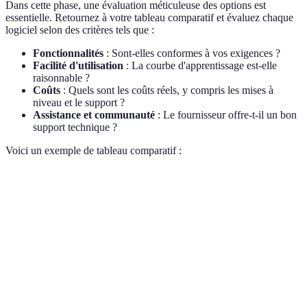
Dans cette phase, une évaluation méticuleuse des options est
essentielle. Retournez à votre tableau comparatif et évaluez chaque
logiciel selon des critères tels que :
Fonctionnalités
: Sont-elles conformes à vos exigences ?
Facilité d'utilisation
: La courbe d'apprentissage est-elle
raisonnable ?
Coûts
: Quels sont les coûts réels, y compris les mises à
niveau et le support ?
Assistance et communauté
: Le fournisseur offre-t-il un bon
support technique ?
Voici un exemple de tableau comparatif :
Critère
Logiciel A
Logiciel B
Logiciel C
Verd
Logi
Fonctionnalités
4/5
5/5
3/5
B
Facilité
Logi
3/5
4/5
2/5
d'utilisation
A