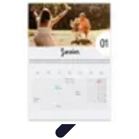
Sélection Logiciels
Guides Pratiques
Choix de logiciels
Guide de sélection
Conseils de
Sélection
Evaluation de logiciels
Sélection Logiciels