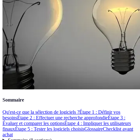
Sommaire
Qu'est-ce que la sélection de logiciels ?
Étape 1 : Définir vos
besoins
Étape 2 : Effectuer une recherche approfondie
Étape 3 :
Évaluer et comparer les options
Étape 4 : Impliquer les utilisateurs
finaux
Étape 5 : Tester les logiciels choisis
Glossaire
Checklist avant
achat