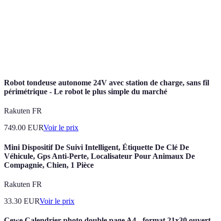
Présentation d'un logiciel par un fournisseur
Démonstration
pour montrer ses fonctionnalités.
Durée durant laquelle un utilisateur peut tester
Période d'essai
un logiciel gratuitement avant achat.
Robot tondeuse autonome 24V avec station de charge, sans fil
périmétrique - Le robot le plus simple du marché
Rakuten FR
749.00
EUR
Voir le prix
Mini Dispositif De Suivi Intelligent, Étiquette De Clé De
Véhicule, Gps Anti-Perte, Localisateur Pour Animaux De
Compagnie, Chien, 1 Pièce
Rakuten FR
33.30
EUR
Voir le prix
Cewe Calendrier photo double page A4 - format 21x30 ouvert -