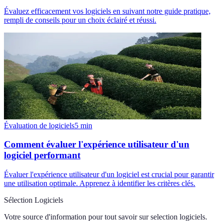
Évaluez efficacement vos logiciels en suivant notre guide pratique,
rempli de conseils pour un choix éclairé et réussi.
Évaluation de logiciels
5
min
Comment évaluer l'expérience utilisateur d'un
logiciel performant
Évaluer l'expérience utilisateur d'un logiciel est crucial pour garantir
une utilisation optimale. Apprenez à identifier les critères clés.
Sélection Logiciels
Votre source d'information pour tout savoir sur
selection logiciels
.