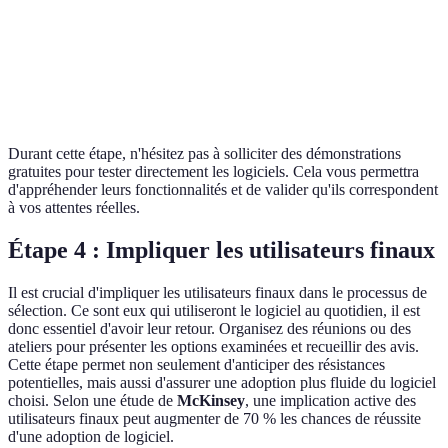
Logi
Coûts
200€/mois
150€/mois
300€/mois
B
Logi
Assistance
24/7
9h-17h
24/7
A
Durant cette étape, n'hésitez pas à solliciter des démonstrations
gratuites pour tester directement les logiciels. Cela vous permettra
d'appréhender leurs fonctionnalités et de valider qu'ils correspondent
à vos attentes réelles.
Étape 4 : Impliquer les utilisateurs finaux
Il est crucial d'impliquer les utilisateurs finaux dans le processus de
sélection. Ce sont eux qui utiliseront le logiciel au quotidien, il est
donc essentiel d'avoir leur retour. Organisez des réunions ou des
ateliers pour présenter les options examinées et recueillir des avis.
Cette étape permet non seulement d'anticiper des résistances
potentielles, mais aussi d'assurer une adoption plus fluide du logiciel
choisi. Selon une étude de
McKinsey
, une implication active des
utilisateurs finaux peut augmenter de 70 % les chances de réussite
d'une adoption de logiciel.