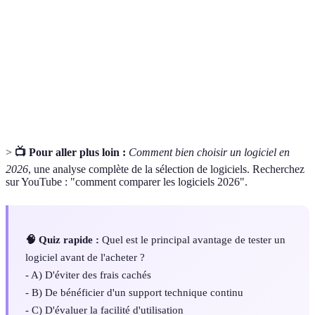
Période durant laquelle un utilisateur peut tester un
Version
logiciel gratuitement avant d'en acheter la pleine
d'essai
version.
La capacité d'un logiciel à travailler avec d'autres
Intégration
applications, facilitant ainsi les flux de travail.
>
📺 Pour aller plus loin :
Comment bien choisir un logiciel en
2026
, une analyse complète de la sélection de logiciels. Recherchez
sur YouTube : "comment comparer les logiciels 2026".
🧠 Quiz rapide :
Quel est le principal avantage de tester un
logiciel avant de l'acheter ?
- A) D'éviter des frais cachés
- B) De bénéficier d'un support technique continu
- C) D'évaluer la facilité d'utilisation