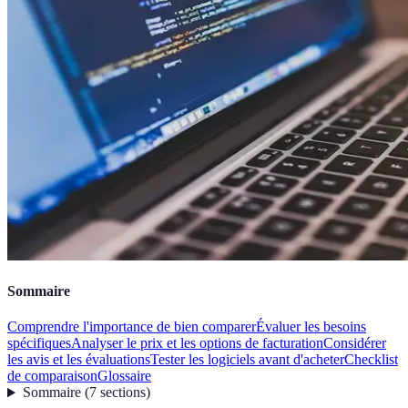
Sommaire
Comprendre l'importance de bien comparer
Évaluer les besoins
spécifiques
Analyser le prix et les options de facturation
Considérer
les avis et les évaluations
Tester les logiciels avant d'acheter
Checklist
de comparaison
Glossaire
Sommaire
(
7
sections
)