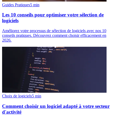
Guides Pratiques
5
min
Les 10 conseils pour optimiser votre sélection de
logiciels
Améliorez votre processus de sélection de logiciels avec nos 10
conseils pratiques. Découvrez comment choisir efficacement en
2026.
Choix de logiciels
5
min
Comment choisir un logiciel adapté à votre secteur
d'activité