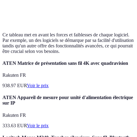
Log
Prix
Abordable
Élevé
Modéré
pré
Ce tableau met en avant les forces et faiblesses de chaque logiciel.
Par exemple, un des logiciels se démarque par sa facilité d'utilisation
tandis qu'un autre offre des fonctionnalités avancées, ce qui pourrait
être crucial selon vos besoins.
ATEN Matrice de présentation sans fil 4K avec quadravision
Rakuten FR
938.97
EUR
Voir le prix
ATEN Appareil de mesure pour unité d'alimentation électrique
sur IP
Rakuten FR
333.63
EUR
Voir le prix