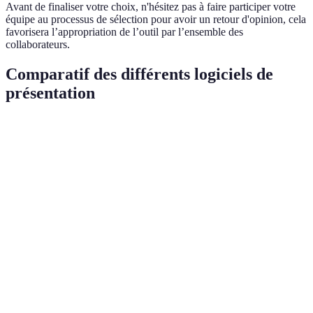
Avant de finaliser votre choix, n'hésitez pas à faire participer votre
équipe au processus de sélection pour avoir un retour d'opinion, cela
favorisera l’appropriation de l’outil par l’ensemble des
collaborateurs.
Comparatif des différents logiciels de
présentation
Critère
Logiciel A
Logiciel B
Logiciel C
Ver
Facilité
Très
Log
Moyenne
Complexe
d’utilisation
intuitive
re
Log
Fonctionnalités
Avancées
Basique
Avancées
et C
mei
Log
Options de
Excellentes
Limitées
Excellentes
et C
collaboration
mei