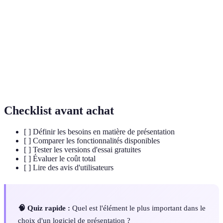
Fonctionnalité permettant à plusieurs utilisateurs
Collaboration
de travailler simultanément sur le même
en temps réel
document.
Conception préétablie de diapositives pouvant
Modèle
être personnalisée selon les besoins de
l'utilisateur.
Checklist avant achat
[ ] Définir les besoins en matière de présentation
[ ] Comparer les fonctionnalités disponibles
[ ] Tester les versions d'essai gratuites
[ ] Évaluer le coût total
[ ] Lire des avis d'utilisateurs
🧠 Quiz rapide :
Quel est l'élément le plus important dans le
choix d'un logiciel de présentation ?