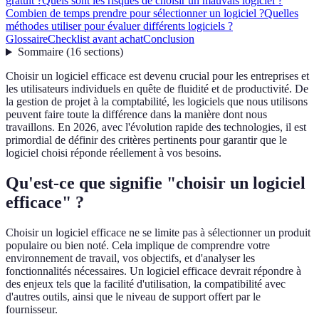
gratuit ?
Quels sont les risques de choisir un mauvais logiciel ?
Combien de temps prendre pour sélectionner un logiciel ?
Quelles
méthodes utiliser pour évaluer différents logiciels ?
Glossaire
Checklist avant achat
Conclusion
Sommaire
(
16
sections
)
Choisir un logiciel efficace est devenu crucial pour les entreprises et
les utilisateurs individuels en quête de fluidité et de productivité. De
la gestion de projet à la comptabilité, les logiciels que nous utilisons
peuvent faire toute la différence dans la manière dont nous
travaillons. En 2026, avec l'évolution rapide des technologies, il est
primordial de définir des critères pertinents pour garantir que le
logiciel choisi réponde réellement à vos besoins.
Qu'est-ce que signifie "choisir un logiciel
efficace" ?
Choisir un logiciel efficace ne se limite pas à sélectionner un produit
populaire ou bien noté. Cela implique de comprendre votre
environnement de travail, vos objectifs, et d'analyser les
fonctionnalités nécessaires. Un logiciel efficace devrait répondre à
des enjeux tels que la facilité d'utilisation, la compatibilité avec
d'autres outils, ainsi que le niveau de support offert par le
fournisseur.