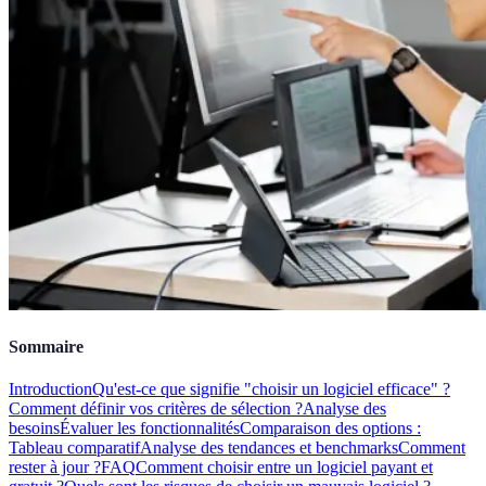
Sommaire
Introduction
Qu'est-ce que signifie "choisir un logiciel efficace" ?
Comment définir vos critères de sélection ?
Analyse des
besoins
Évaluer les fonctionnalités
Comparaison des options :
Tableau comparatif
Analyse des tendances et benchmarks
Comment
rester à jour ?
FAQ
Comment choisir entre un logiciel payant et