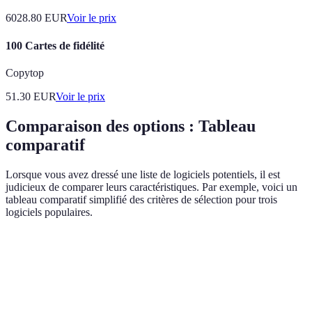
6028.80
EUR
Voir le prix
100 Cartes de fidélité
Copytop
51.30
EUR
Voir le prix
Comparaison des options : Tableau
comparatif
Lorsque vous avez dressé une liste de logiciels potentiels, il est
judicieux de comparer leurs caractéristiques. Par exemple, voici un
tableau comparatif simplifié des critères de sélection pour trois
logiciels populaires.
Critère
Logiciel A
Logiciel B
Logiciel C
Verdict
Facilité
Logiciel
4/5
3/5
5/5
d'utilisation
C idéal