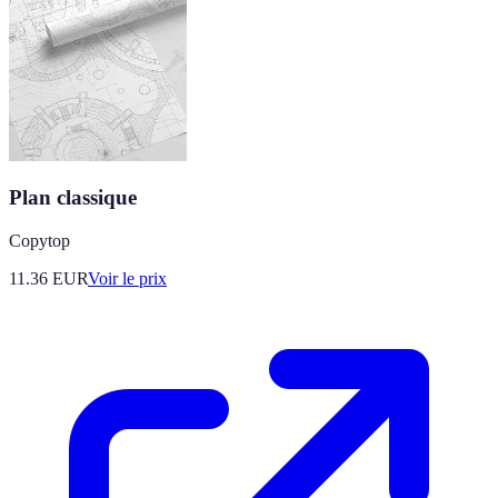
Plan classique
Copytop
11.36
EUR
Voir le prix