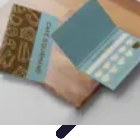
Sélection Logiciels
Guides Pratiques
Choix de logiciels
Guide de sélection
Conseils de
Sélection
Evaluation de logiciels
Sélection Logiciels