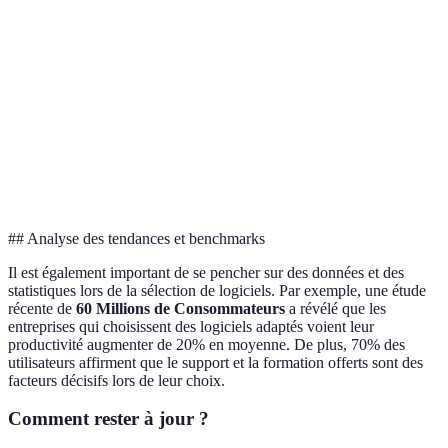
Intégrations
Logiciel
3
5
4
disponibles
B
Support
Logiciel
5
4
3
client
A
Logiciel
Coût
200€/mois
150€/mois
220€/mois
B
## Analyse des tendances et benchmarks
Il est également important de se pencher sur des données et des
statistiques lors de la sélection de logiciels. Par exemple, une étude
récente de
60 Millions de Consommateurs
a révélé que les
entreprises qui choisissent des logiciels adaptés voient leur
productivité augmenter de 20% en moyenne. De plus, 70% des
utilisateurs affirment que le support et la formation offerts sont des
facteurs décisifs lors de leur choix.
Comment rester à jour ?