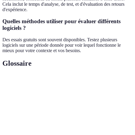
Cela inclut le temps d'analyse, de test, et d'évaluation des retours
d'expérience.
Quelles méthodes utiliser pour évaluer différents
logiciels ?
Des essais gratuits sont souvent disponibles. Testez plusieurs
logiciels sur une période donnée pour voir lequel fonctionne le
mieux pour votre contexte et vos besoins.
Glossaire
Terme
Définition
Facilité
La capacité d'un logiciel à être intuitif et simple
d'utilisation
pour les utilisateurs.
Support
Service à disposition des utilisateurs pour les aider
technique
avec des problèmes ou questions.