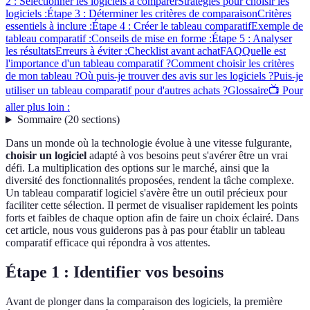
2 : Sélectionner les logiciels à comparer
Stratégies pour choisir les
logiciels :
Étape 3 : Déterminer les critères de comparaison
Critères
essentiels à inclure :
Étape 4 : Créer le tableau comparatif
Exemple de
tableau comparatif :
Conseils de mise en forme :
Étape 5 : Analyser
les résultats
Erreurs à éviter :
Checklist avant achat
FAQ
Quelle est
l'importance d'un tableau comparatif ?
Comment choisir les critères
de mon tableau ?
Où puis-je trouver des avis sur les logiciels ?
Puis-je
utiliser un tableau comparatif pour d'autres achats ?
Glossaire
📺 Pour
aller plus loin :
Sommaire
(
20
sections
)
Dans un monde où la technologie évolue à une vitesse fulgurante,
choisir un logiciel
adapté à vos besoins peut s'avérer être un vrai
défi. La multiplication des options sur le marché, ainsi que la
diversité des fonctionnalités proposées, rendent la tâche complexe.
Un tableau comparatif logiciel s'avère être un outil précieux pour
faciliter cette sélection. Il permet de visualiser rapidement les points
forts et faibles de chaque option afin de faire un choix éclairé. Dans
cet article, nous vous guiderons pas à pas pour établir un tableau
comparatif efficace qui répondra à vos attentes.
Étape 1 : Identifier vos besoins
Avant de plonger dans la comparaison des logiciels, la première