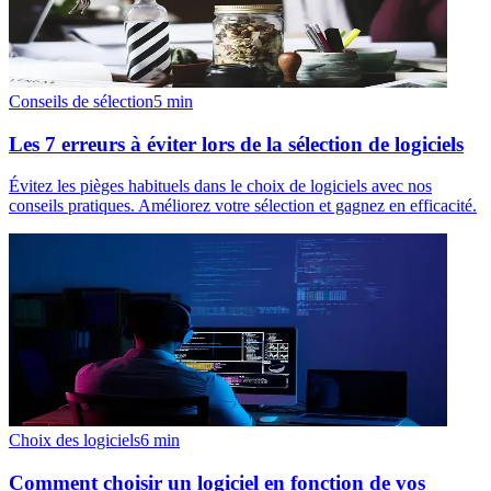
Conseils de sélection
5
min
Les 7 erreurs à éviter lors de la sélection de logiciels
Évitez les pièges habituels dans le choix de logiciels avec nos
conseils pratiques. Améliorez votre sélection et gagnez en efficacité.
Choix des logiciels
6
min
Comment choisir un logiciel en fonction de vos