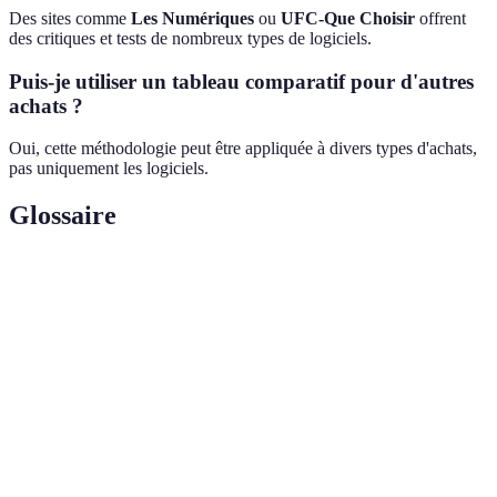
Des sites comme
Les Numériques
ou
UFC-Que Choisir
offrent
des critiques et tests de nombreux types de logiciels.
Puis-je utiliser un tableau comparatif pour d'autres
achats ?
Oui, cette méthodologie peut être appliquée à divers types d'achats,
pas uniquement les logiciels.
Glossaire
Terme
Définition
Tableau
Un tableau permettant d'évaluer et de comparer
comparatif
différentes options sur des critères définis.
Simplicité
Mesure à quel point un logiciel est facile à
d'utilisation
comprendre et à utiliser.
Support
Assistance fournie par le fournisseur d'un logiciel