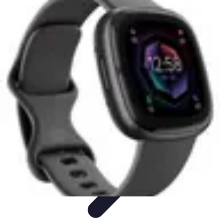
Sélection Logiciels
Guides Pratiques
Choix de logiciels
Guide de sélection
Conseils de
Sélection
Evaluation de logiciels
Sélection Logiciels