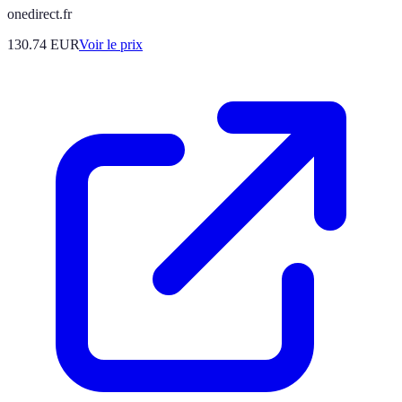
onedirect.fr
130.74
EUR
Voir le prix