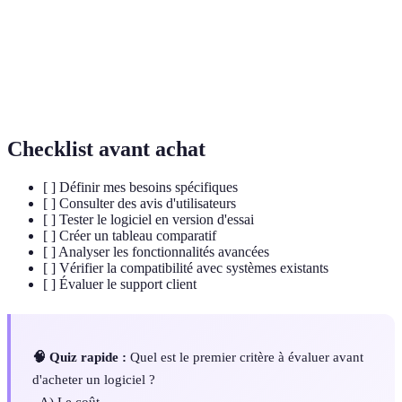
a Service)
Internet, réduisant les coûts d'infrastructure.
ERP (Enterprise
Système intégré de gestion de l'ensemble des
Resource
processus d'une entreprise.
Planning)
Checklist avant achat
[ ] Définir mes besoins spécifiques
[ ] Consulter des avis d'utilisateurs
[ ] Tester le logiciel en version d'essai
[ ] Créer un tableau comparatif
[ ] Analyser les fonctionnalités avancées
[ ] Vérifier la compatibilité avec systèmes existants
[ ] Évaluer le support client
🧠 Quiz rapide :
Quel est le premier critère à évaluer avant
d'acheter un logiciel ?
- A) Le coût