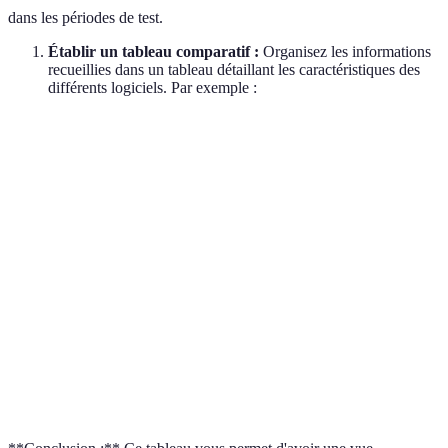
dans les périodes de test.
Établir un tableau comparatif :
Organisez les informations
recueillies dans un tableau détaillant les caractéristiques des
différents logiciels. Par exemple :
Critère
Logiciel A
Logiciel B
Logiciel C
Coût
30€/mois
25€/mois
35€/mois
Horaires de
Support
24/7
24/7
bureau
Fonctionnalités
Gestion de
Comptabilité
CRM
clés
projet
Notes des
4.5/5
4.0/5
4.8/5
utilisateurs