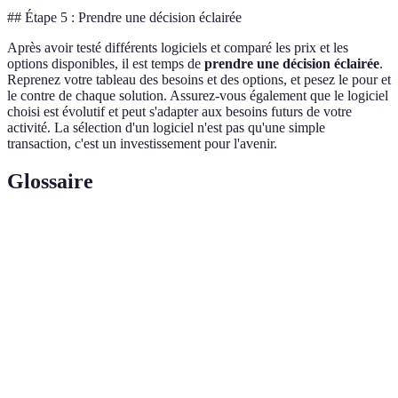
## Étape 5 : Prendre une décision éclairée
Après avoir testé différents logiciels et comparé les prix et les
options disponibles, il est temps de
prendre une décision éclairée
.
Reprenez votre tableau des besoins et des options, et pesez le pour et
le contre de chaque solution. Assurez-vous également que le logiciel
choisi est évolutif et peut s'adapter aux besoins futurs de votre
activité. La sélection d'un logiciel n'est pas qu'une simple
transaction, c'est un investissement pour l'avenir.
Glossaire
Terme
Définition
Software as a Service, un modèle de distribution
SaaS
logicielle où l'application est hébergée et accessible
via Internet.
Interface
La partie d'un logiciel avec laquelle l'utilisateur
utilisateur
interagit.