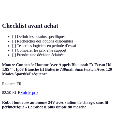
Mises à
Les améliorations ou corrections apportées à un
jour
logiciel après son lancement.
Checklist avant achat
[ ] Définir les besoins spécifiques
[ ] Rechercher des options disponibles
[ ] Tester les logiciels en période d’essai
[ ] Comparer les prix et le support
[ ] Prendre une décision éclairée
Montre Connectée Homme Avec Appels Bluetooth Et Écran Hd
1.85"", Ip68 Étanche Et Batterie 730mah Smartwatch Avec 120
Modes Sportifs/Fréquence
Rakuten FR
82.50
EUR
Voir le prix
Robot tondeuse autonome 24V avec station de charge, sans fil
périmétrique - Le robot le plus simple du marché