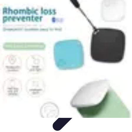
Sélection Logiciels
Guides Pratiques
Choix de logiciels
Guide de sélection
Conseils de
Sélection
Evaluation de logiciels
Sélection Logiciels