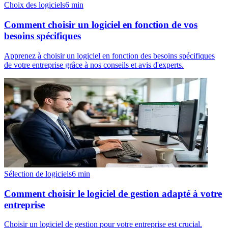
Choix des logiciels
6
min
Comment choisir un logiciel en fonction de vos
besoins spécifiques
Apprenez à choisir un logiciel en fonction des besoins spécifiques
de votre entreprise grâce à nos conseils et avis d'experts.
Sélection de logiciels
6
min
Comment choisir le logiciel de gestion adapté à votre
entreprise
Choisir un logiciel de gestion pour votre entreprise est crucial.