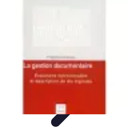
Sélection Logiciels
Guides Pratiques
Choix de logiciels
Guide de sélection
Conseils de
Sélection
Evaluation de logiciels
Sélection Logiciels