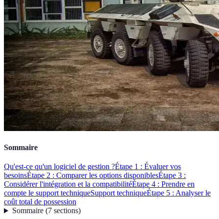
Sommaire
Qu'est-ce qu'un logiciel de gestion ?
Étape 1 : Évaluer vos
besoins
Étape 2 : Comparer les options disponibles
Étape 3 :
Considérer l'intégration et la compatibilité
Étape 4 : Prendre en
compte le support technique
Support technique
Étape 5 : Analyser le
coût total de possession
Sommaire
(
7
sections
)