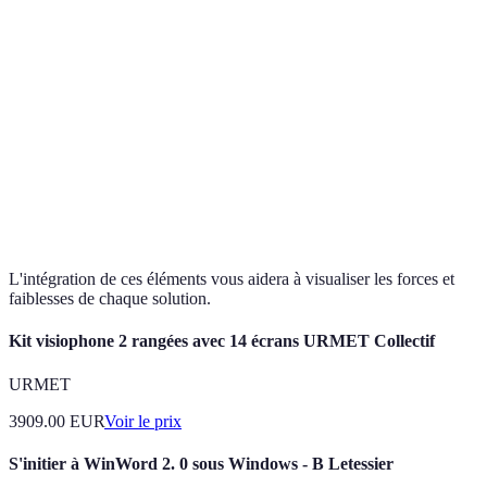
Prix
Élevé
Moyen
Abordable
Fonctionnalités
Avancé
Basique
Intermédiaire
Horaires
Support
24/7
24/7
limités
Évaluation
4.5/5
3.5/5
4/5
L'intégration de ces éléments vous aidera à visualiser les forces et
faiblesses de chaque solution.
Kit visiophone 2 rangées avec 14 écrans URMET Collectif
URMET
3909.00
EUR
Voir le prix
S'initier à WinWord 2. 0 sous Windows - B Letessier