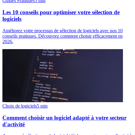
Guides Pratiques
5
min
Les 10 conseils pour optimiser votre sélection de
logiciels
Améliorez votre processus de sélection de logiciels avec nos 10
conseils pratiques. Découvrez comment choisir efficacement en
2026.
Choix de logiciels
5
min
Comment choisir un logiciel adapté à votre secteur
d'activité