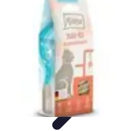
Sélection Logiciels
Guides Pratiques
Choix de logiciels
Guide de sélection
Conseils de
Sélection
Evaluation de logiciels
Sélection Logiciels