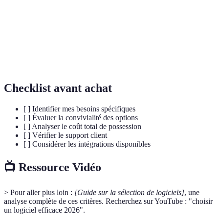
Capacité d’un logiciel à gérer un volume croissant de
Scalabilité
données ou d’utilisateurs.
Interface de programmation qui permet à un logiciel
API
de communiquer avec d’autres systèmes.
Checklist avant achat
[ ] Identifier mes besoins spécifiques
[ ] Évaluer la convivialité des options
[ ] Analyser le coût total de possession
[ ] Vérifier le support client
[ ] Considérer les intégrations disponibles
📺 Ressource Vidéo
> Pour aller plus loin :
[Guide sur la sélection de logiciels]
, une
analyse complète de ces critères. Recherchez sur YouTube : "choisir
un logiciel efficace 2026".