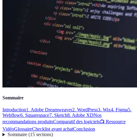
Sommaire
Introduction
1. Adobe Dreamweaver
2. WordPress
3. Wix
4. Figma
5.
Webflow
6. Squarespace
7. Sketch
8. Adobe XD
Nos
recommandations produits
Comparatif des logiciels
📺 Ressource
Vidéo
Glossaire
Checklist avant achat
Conclusion
Sommaire
(
15
sections
)