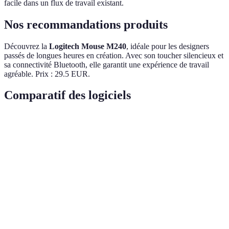
facile dans un flux de travail existant.
Nos recommandations produits
Découvrez la
Logitech Mouse M240
, idéale pour les designers
passés de longues heures en création. Avec son toucher silencieux et
sa connectivité Bluetooth, elle garantit une expérience de travail
agréable. Prix : 29.5 EUR.
Comparatif des logiciels
Critère
Dreamweaver
WordPress
Wix
Fig
Utilisation
Avancé
Intermédiaire
Débutant
Coll
Flexibilité
Haute
Élevée
Moyenne
Éle
Coût
Moyen
Variable
Bas
Moy
Support
Excellent
Bon
Bon
Exce