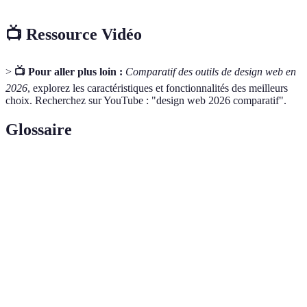
📺 Ressource Vidéo
>
📺 Pour aller plus loin :
Comparatif des outils de design web en
2026
, explorez les caractéristiques et fonctionnalités des meilleurs
choix. Recherchez sur YouTube : "design web 2026 comparatif".
Glossaire
Terme
Définition
Désigne l'expérience et l'interface utilisateur d'un
UX/UI
site ou d'une application.
Capacité d'un site à s'adapter automatiquement à
Responsive
différents formats d'écran.
Extension ajoutant des fonctionnalités spécifiques à
Plugin