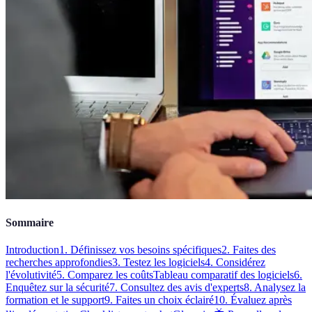
Sommaire
Introduction
1. Définissez vos besoins spécifiques
2. Faites des
recherches approfondies
3. Testez les logiciels
4. Considérez
l'évolutivité
5. Comparez les coûts
Tableau comparatif des logiciels
6.
Enquêtez sur la sécurité
7. Consultez des avis d'experts
8. Analysez la
formation et le support
9. Faites un choix éclairé
10. Évaluez après