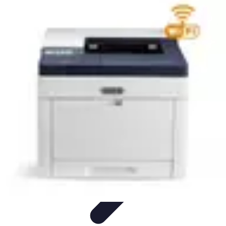
Sélection Logiciels
Guides Pratiques
Choix de logiciels
Guide de sélection
Conseils de
Sélection
Evaluation de logiciels
Sélection Logiciels