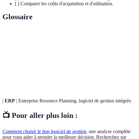
[ ] Comparer les coûts d'acquisition et d'utilisation.
Glossaire
Terme
Définition
Capacité d'un logiciel à fonctionner avec
Interopérabilité
d'autres logiciels.
Software as a Service, modèle de distribution
SaaS
pour accéder à des applications sur Internet.
|
ERP
| Enterprise Resource Planning, logiciel de gestion intégrée.
📺 Pour aller plus loin :
Comment choisir le bon logiciel de gestion
, une analyse complète
pour vous aider à prendre la meilleure décision. Recherchez sur