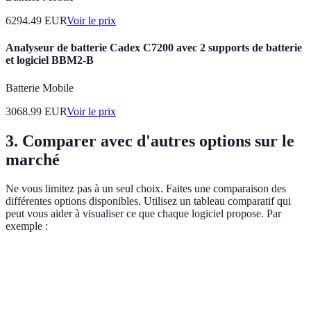
6294.49
EUR
Voir le prix
Analyseur de batterie Cadex C7200 avec 2 supports de batterie
et logiciel BBM2-B
Batterie Mobile
3068.99
EUR
Voir le prix
3. Comparer avec d'autres options sur le
marché
Ne vous limitez pas à un seul choix. Faites une comparaison des
différentes options disponibles. Utilisez un tableau comparatif qui
peut vous aider à visualiser ce que chaque logiciel propose. Par
exemple :
Critère
Logiciel A
Logiciel B
Logiciel C
Verd
Opti
Coût
50€/mois
40€/mois
60€/mois