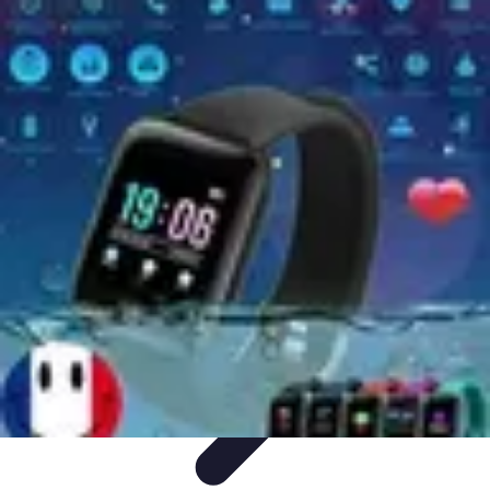
Sélection Logiciels
Guides Pratiques
Choix de logiciels
Guide de sélection
Conseils de
Sélection
Evaluation de logiciels
Sélection Logiciels