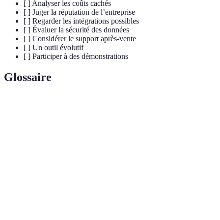
[ ] Analyser les coûts cachés
[ ] Juger la réputation de l’entreprise
[ ] Regarder les intégrations possibles
[ ] Évaluer la sécurité des données
[ ] Considérer le support après-vente
[ ] Un outil évolutif
[ ] Participer à des démonstrations
Glossaire
Terme
Définition
Version
Période pendant laquelle un logiciel est proposé
d'essai
gratuitement pour test.
Interface de Programmation d'Applications permettant
API
l'intégration logicielle.
ISO/IEC
Norme internationale pour la gestion de la sécurité de
27001
l'information.