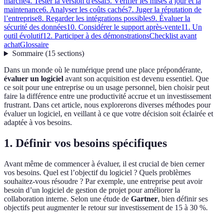
marché
4. Tester la version d'essai
5. Vérifier les mises à jour et la
maintenance
6. Analyser les coûts cachés
7. Juger la réputation de
l’entreprise
8. Regarder les intégrations possibles
9. Évaluer la
sécurité des données
10. Considérer le support après-vente
11. Un
outil évolutif
12. Participer à des démonstrations
Checklist avant
achat
Glossaire
Sommaire
(
15
sections
)
Dans un monde où le numérique prend une place prépondérante,
évaluer un logiciel
avant son acquisition est devenu essentiel. Que
ce soit pour une entreprise ou un usage personnel, bien choisir peut
faire la différence entre une productivité accrue et un investissement
frustrant. Dans cet article, nous explorerons diverses méthodes pour
évaluer un logiciel, en veillant à ce que votre décision soit éclairée et
adaptée à vos besoins.
1. Définir vos besoins spécifiques
Avant même de commencer à évaluer, il est crucial de bien cerner
vos besoins. Quel est l’objectif du logiciel ? Quels problèmes
souhaitez-vous résoudre ? Par exemple, une entreprise peut avoir
besoin d’un logiciel de gestion de projet pour améliorer la
collaboration interne. Selon une étude de
Gartner
, bien définir ses
objectifs peut augmenter le retour sur investissement de 15 à 30 %.