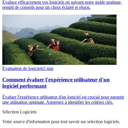
Évaluez efficacement vos logiciels en suivant notre guide pratique,
rempli de conseils pour un choix éclairé et réussi.
Évaluation de logiciels
5
min
Comment évaluer l'expérience utilisateur d'un
logiciel performant
Évaluer l'expérience utilisateur d'un logiciel est crucial pour garantir
une utilisation optimale. Apprenez à identifier les critères clés.
Sélection Logiciels
Votre source d'information pour tout savoir sur
selection logiciels
.