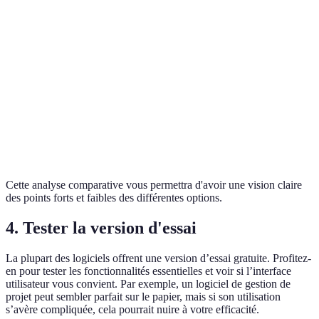
B
Opti
Support client
24/7
9-17h
24/7
A et
Très
Opti
Fonctionnalités
Riches
Basique
riches
A
Facilité
Opti
Élevée
Moyenne
Basse
d’utilisation
A
Cette analyse comparative vous permettra d'avoir une vision claire
des points forts et faibles des différentes options.
4. Tester la version d'essai
La plupart des logiciels offrent une version d’essai gratuite. Profitez-
en pour tester les fonctionnalités essentielles et voir si l’interface
utilisateur vous convient. Par exemple, un logiciel de gestion de
projet peut sembler parfait sur le papier, mais si son utilisation
s’avère compliquée, cela pourrait nuire à votre efficacité.