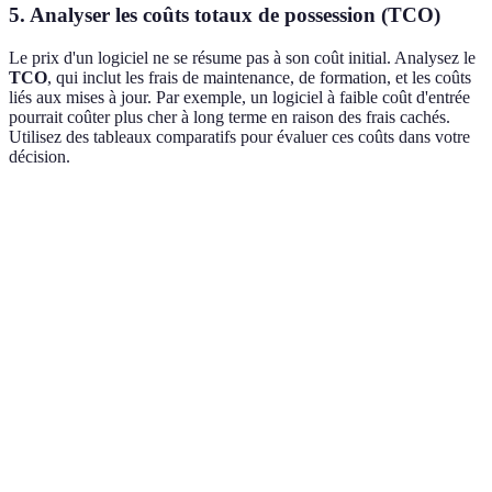
5. Analyser les coûts totaux de possession (TCO)
Le prix d'un logiciel ne se résume pas à son coût initial. Analysez le
TCO
, qui inclut les frais de maintenance, de formation, et les coûts
liés aux mises à jour. Par exemple, un logiciel à faible coût d'entrée
pourrait coûter plus cher à long terme en raison des frais cachés.
Utilisez des tableaux comparatifs pour évaluer ces coûts dans votre
décision.
Critère
Option A
Option B
Option C
Verdict
Option 
Coût
500€
1 000€
700€
est la pl
initial
abordab
Option 
Évolutivité
Élevée
Moyenne
Faible
est
préférab
Option 
Support
Horaires
offre le