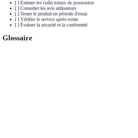
[ ] Estimer les coûts totaux de possession
[ ] Consulter les avis utilisateurs
[ ] Tester le produit en période d'essai
[ ] Vérifier le service après-vente
[ ] Évaluer la sécurité et la conformité
Glossaire
Terme
Définition
Coût total de possession, c'est l'ensemble des coûts
TCO
liés à un logiciel sur sa durée de vie.
Facilité d'utilisation d'un logiciel, messurant le
Ergonomie
confort d'utilisation pour l'utilisateur.
Capacité d'un logiciel à s'adapter à l'augmentation
Évolutivité
des besoins sans nécessiter de changements majeurs.