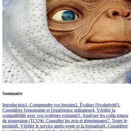
Sommaire
Introduction
1. Comprendre vos besoins
2. Évaluer l'évolutivité
3.
Considérer l'ergonomie et l'expérience utilisateur
4. Vérifier la
compatibilité avec vos systèmes existants
5. Analyser les coûts totaux
de possession (TCO)
6. Consulter les avis et témoignages
7. Tester le
produit
8. Vérifier le service après-vente et la formation
9. Considérer