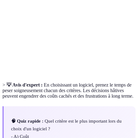
Capacité d'un logiciel à fonctionner avec
Interopérabilité
d'autres systèmes ou applications.
Expérience
Ensemble des émotions et attitudes d’un
Utilisateur
utilisateur face à un système ou interface.
(UX)
Interface de programmation qui permet aux
API
différents logiciels de communiquer entre eux.
>
💡 Avis d'expert :
En choisissant un logiciel, prenez le temps de
peser soigneusement chacun des critères. Les décisions hâtives
peuvent engendrer des coûts cachés et des frustrations à long terme.
🧠 Quiz rapide :
Quel critère est le plus important lors du
choix d'un logiciel ?
- A) Coût