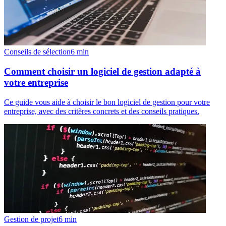
Conseils de sélection
6
min
Comment choisir un logiciel de gestion adapté à
votre entreprise
Ce guide vous aide à choisir le bon logiciel de gestion pour votre
entreprise, avec des critères concrets et des conseils pratiques.
Gestion de projet
6
min