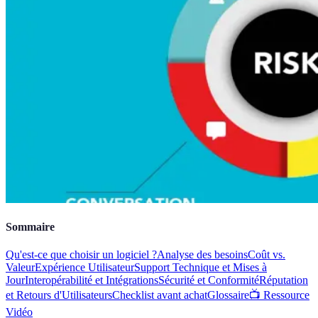
Sommaire
Qu'est-ce que choisir un logiciel ?
Analyse des besoins
Coût vs.
Valeur
Expérience Utilisateur
Support Technique et Mises à
Jour
Interopérabilité et Intégrations
Sécurité et Conformité
Réputation
et Retours d'Utilisateurs
Checklist avant achat
Glossaire
📺 Ressource
Vidéo