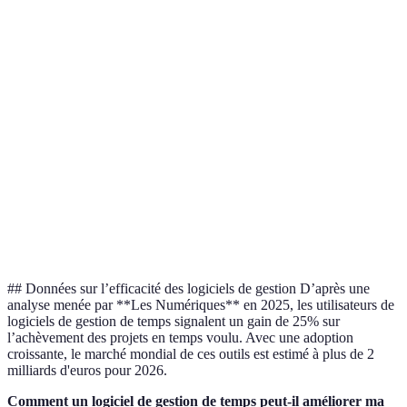
Interface
Très
Modérément
Op
Complexe
utilisateur
conviviale
intuitive
exc
Intégrations
Large
Très
Op
Limité
tierces
support
limité
lea
Haut
Op
Personnalisation
Moyen
Faible
degré
re
Op
Prix mensuel
15€
10€
5€
ab
## Données sur l’efficacité des logiciels de gestion D’après une
analyse menée par **Les Numériques** en 2025, les utilisateurs de
logiciels de gestion de temps signalent un gain de 25% sur
l’achèvement des projets en temps voulu. Avec une adoption
croissante, le marché mondial de ces outils est estimé à plus de 2
milliards d'euros pour 2026.
Comment un logiciel de gestion de temps peut-il améliorer ma