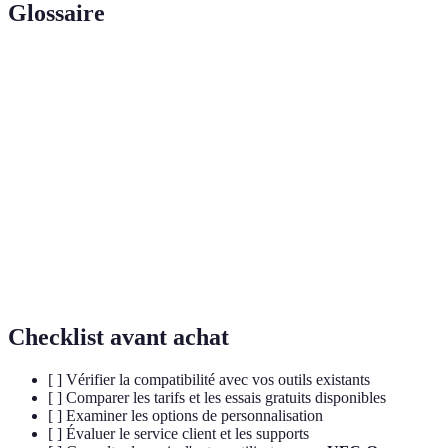
Glossaire
Terme
Définition
Liaison entre différentes applications pour partage
Intégration
de données
Interface
Façon dont un utilisateur interagit avec un logiciel
utilisateur
Mesure de l'efficacité d'une personne ou d'un
Productivité
système à atteindre des résultats
Checklist avant achat
[ ] Vérifier la compatibilité avec vos outils existants
[ ] Comparer les tarifs et les essais gratuits disponibles
[ ] Examiner les options de personnalisation
[ ] Évaluer le service client et les supports