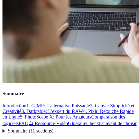
Sommaire
Introduction
1. GIMP: L'alternative Puissante
2. Canva: Simplicité et
Créativité
3. Darktable: L'expert du RAW
4. Pixlr: Retouche Rapide
en Ligne
5. PhotoScape X: Pour les Amateurs
Comparaison des
logiciels
FAQ
📺 Ressource Vidéo
Glossaire
Checklist avant de choisir
Sommaire
(
11
sections
)