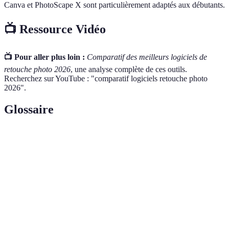
Canva et PhotoScape X sont particulièrement adaptés aux débutants.
📺 Ressource Vidéo
📺 Pour aller plus loin :
Comparatif des meilleurs logiciels de
retouche photo 2026
, une analyse complète de ces outils.
Recherchez sur YouTube : "comparatif logiciels retouche photo
2026".
Glossaire
Terme
Définition
Format de fichier photo contenant des données
RAW
brutes.
Open-
Logiciel dont le code source est librement
source
accessible.