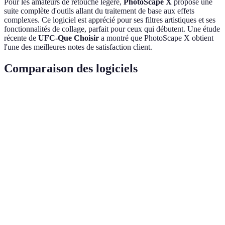
Pour les amateurs de retouche légère,
PhotoScape X
propose une
suite complète d'outils allant du traitement de base aux effets
complexes. Ce logiciel est apprécié pour ses filtres artistiques et ses
fonctionnalités de collage, parfait pour ceux qui débutent. Une étude
récente de
UFC-Que Choisir
a montré que PhotoScape X obtient
l'une des meilleures notes de satisfaction client.
Comparaison des logiciels
Logiciel
Points forts
Facilité d'utilisation
Public cibl
Open-
Tous
GIMP
source,
Moyenne
niveaux
puissant
Intuitif,
Canva
Haute
Débutants
populaire
Gestion
Photograph
Darktable
RAW,
Faible
pro
avancé