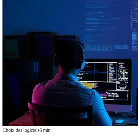
Choix des logiciels
6
min